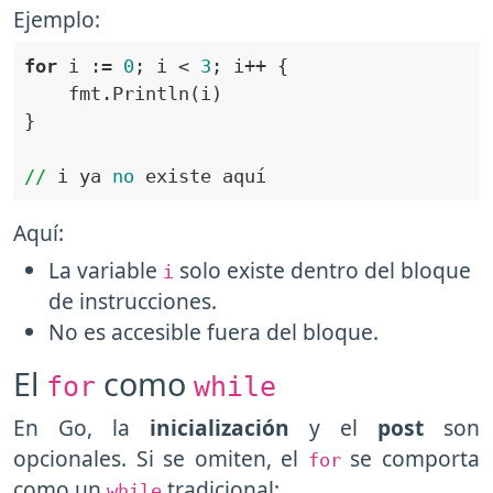
Ejemplo:
for
 i := 
0
; i < 
3
//
 i ya 
no
Aquí:
La variable
solo existe dentro del bloque
i
de instrucciones.
No es accesible fuera del bloque.
El
como
for
while
En Go, la
inicialización
y el
post
son
opcionales. Si se omiten, el
se comporta
for
como un
tradicional:
while