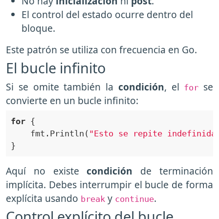
No hay
inicialización
ni
post
.
El control del estado ocurre dentro del
bloque.
Este patrón se utiliza con frecuencia en Go.
El bucle infinito
Si se omite también la
condición
, el
se
for
convierte en un bucle infinito:
for
    fmt.Println(
"Esto se repite indefinida
Aquí no existe
condición
de terminación
implícita. Debes interrumpir el bucle de forma
explícita usando
y
.
break
continue
Control explícito del bucle